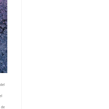
del
el
n de