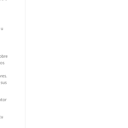
 u
sobre
ios
res.
 sus
otor
tu