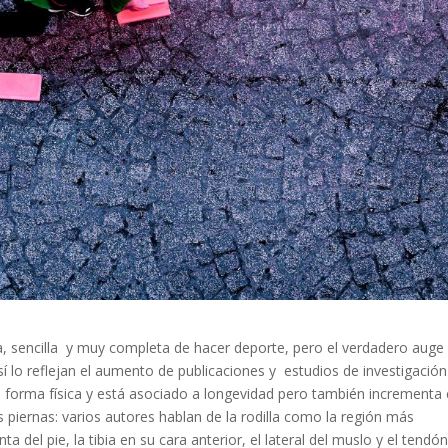
a, sencilla y muy completa de hacer deporte, pero el verdadero auge 
sí lo reflejan el aumento de publicaciones y estudios de investigación
la forma física y está asociado a longevidad pero también incrementa 
s piernas: varios autores hablan de la rodilla como la región más
a del pie, la tibia en su cara anterior, el lateral del muslo y el tendó