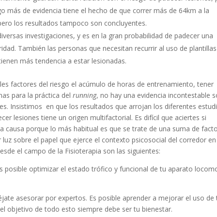
lgo más de evidencia tiene el hecho de que correr más de 64km a la
 pero los resultados tampoco son concluyentes.
s diversas investigaciones, y es en la gran probabilidad de padecer una
ridad. También las personas que necesitan recurrir al uso de plantillas
 tienen más tendencia a estar lesionadas.
les factores del riesgo el acúmulo de horas de entrenamiento, tener
nas para la práctica del
running
, no hay una evidencia incontestable 
. Insistimos en que los resultados que arrojan los diferentes estud
er lesiones tiene un origen multifactorial. Es difícil que aciertes si
sola causa porque lo más habitual es que se trate de una suma de facto
luz sobre el papel que ejerce el contexto psicosocial del corredor en
de el campo de la Fisioterapia son las siguientes:
Es posible optimizar el estado trófico y funcional de tu aparato locom
déjate asesorar por expertos. Es posible aprender a mejorar el uso de 
el objetivo de todo esto siempre debe ser tu bienestar.