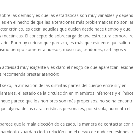
sobre las demás y es que las estadísticas son muy variables y depen
o, es en el hecho de que las alteraciones más problemáticas no son la
cter crónico, es decir, aquellas que duelen desde hace tiempo y que,
 mecánicas. El concepto de sobrecarga de una estructura corporal r
itario. Por muy curioso que parezca, es más que evidente que salir a
al mismo tiempo someter a huesos, músculos, tendones, cartílagos y
ctividad muy exigente y es claro el riesgo de que aparezcan lesione
e recomienda prestar atención:
l sexo, la alineación de las distintas partes del cuerpo entre sí y en
plantares, el estado de la circulación en miembros inferiores y el índic
Aunque parece que los hombres son más propensos, no se ha encont
ue alguna de las características personales, por sí sola, aumenta el
parece que la mala elección de calzado, la manera de contactar con 
trenamiento guardan cierta relación con el riesgo de padecer lesiones,