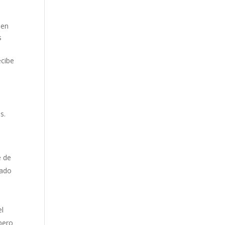
den
s
ecibe
s.
e de
rado
el
 pero