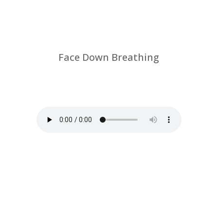
Face Down Breathing
por
Chus Jiménez
|
Coronavirus-breathing
rehabilitation-physical therapy and
Feldenkrais method.