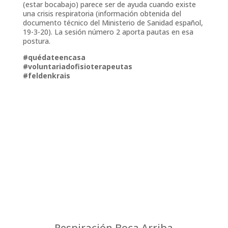
(estar bocabajo) parece ser de ayuda cuando existe
una crisis respiratoria (información obtenida del
documento técnico del Ministerio de Sanidad español,
19-3-20). La sesión número 2 aporta pautas en esa
postura.
#quédateencasa
#voluntariadofisioterapeutas
#feldenkrais
Respiración Boca Arriba