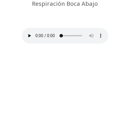
Respiración Boca Abajo
por
Chus Jiménez
|
Fisioterapia respiratoria
y Feldenkrais-Coronavirus