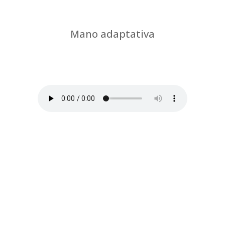
Mano adaptativa
por
Chus Jiménez
|
Que tu mano gravite y
que esta sensación se haga extensible a
otras regiones