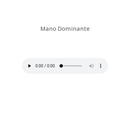
Mano Dominante
por
Chus Jiménez
|
Percibe las tensiones
del brazo dominante y juega a soltarlas una
a una