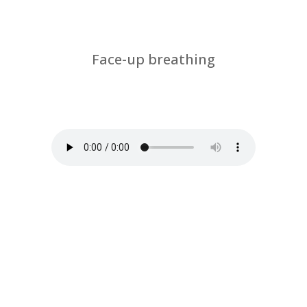
Face-up breathing
por
Chus Jiménez
|
Coronavirus- breathing
rehabilitation-physical therapy and
Feldenkrais method