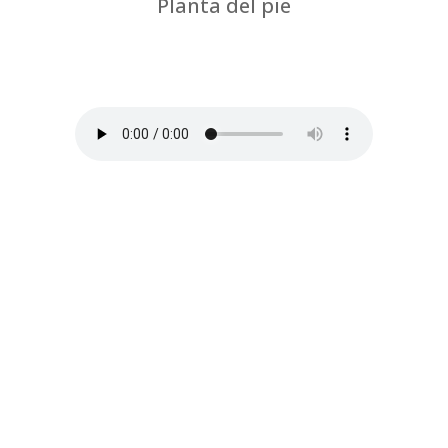
Planta del pie
por
Chus Jiménez
|
Sensibilidad y sutiles
ajustes para explorar los apoyos del pie y sus
conexiones