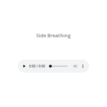
Side Breathing
por
Chus Jiménez
|
Coronovirus-breathing
rehabilitation-physical therapy and
Feldenkrais method
Clases grabadas de temática
variada como muestra de lo que