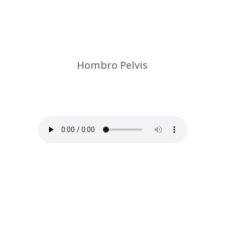
Hombro Pelvis
por
Chus Jiménez
|
Sencillez entre dos
grades estructuras: tu cintura escapular, y tu
pelvis