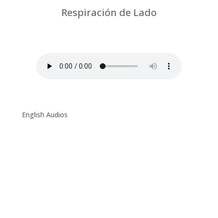
Respiración de Lado
por
Chus Jiménez
|
Fisioterapia respiratoria
y Feldenkrais-Coronavirus
English Audios