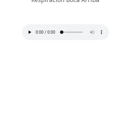
por
Chus Jiménez
|
Fisioterapia respiratoria
y Feldenkrais-Coronavirus