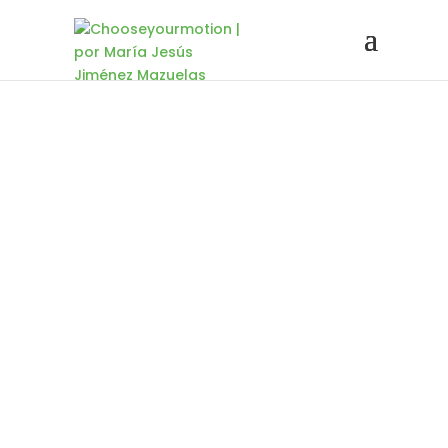
Chooseyourmotion
Audios de Libre Acceso
Respiración a propósito del