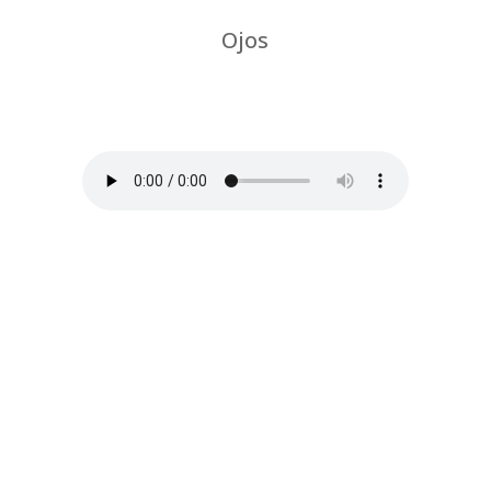
Ojos
por
Chus Jiménez
|
Descubre algunos
movimientos oculares y su relación con el
cuello