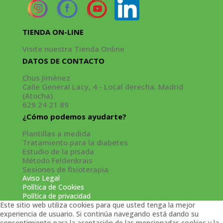
TIENDA ON-LINE
Visite nuestra Tienda Online
DATOS DE CONTACTO
Chus Jiménez
Calle General Lacy, 4 - Local derecha. Madrid
(Atocha)
629 24 21 89
¿Cómo podemos ayudarte?
Plantillas a medida
Tratamiento para la diabetes
Estudio de la pisada
Método Feldenkrais
Sesiones de fisioterapia
Aviso Legal
Política de Cookies
Política de privacidad
Este sitio web utiliza cookies para que usted tenga la mejor
experiencia de usuario. Si continúa navegando está dando su
consentimiento para la aceptación de las mencionadas cookies y la