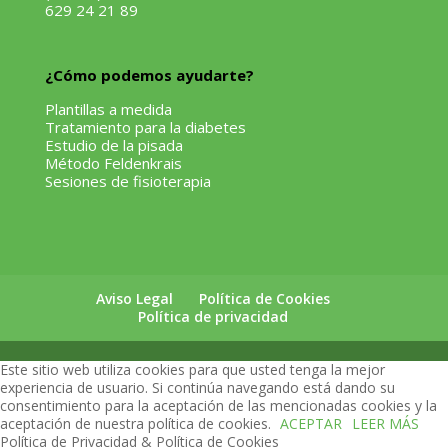
629 24 21 89
¿Cómo podemos ayudarte?
Plantillas a medida
Tratamiento para la diabetes
Estudio de la pisada
Método Feldenkrais
Sesiones de fisioterapia
Aviso Legal
Política de Cookies
Política de privacidad
Este sitio web utiliza cookies para que usted tenga la mejor
experiencia de usuario. Si continúa navegando está dando su
consentimiento para la aceptación de las mencionadas cookies y la
aceptación de nuestra política de cookies.
ACEPTAR
LEER MÁS
Política de Privacidad & Política de Cookies