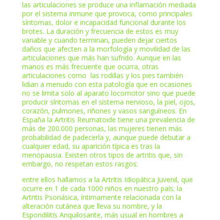
las articulaciones se produce una inflamación mediada
por el sistema inmune que provoca, como principales
síntomas, dolor e incapacidad funcional durante los
brotes. La duración y frecuencia de estos es muy
variable y cuando terminan, pueden dejar ciertos
daños que afecten a la morfología y movilidad de las
articulaciones que más han sufrido. Aunque en las
manos es más frecuente que ocurra, otras
articulaciones como las rodillas y los pies también
lidian a menudo con esta patología que en ocasiones
no se limita solo al aparato locomotor sino que puede
producir síntomas en el sistema nervioso, la piel, ojos,
corazón, pulmones, riñones y vasos sanguíneos. En
España la Artritis Reumatoide tiene una prevalencia de
más de 200.000 personas, las mujeres tienen más
probabilidad de padecerla y, aunque puede debutar a
cualquier edad, su aparición típica es tras la
menopausia. Existen otros tipos de artritis que, sin
embargo, no respetan estos rasgos:
entre ellos hallamos a la Artritis Idiopática Juvenil, que
ocurre en 1 de cada 1000 niños en nuestro país; la
Artritis Psoriásica, íntimamente relacionada con la
alteración cutánea que lleva su nombre, y la
Espondilitis Anquilosante, más usual en hombres a