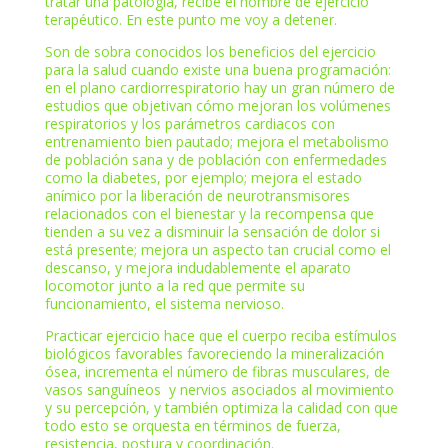
tratar una patología, recibe el nombre de ejercicio
terapéutico. En este punto me voy a detener.
Son de sobra conocidos los beneficios del ejercicio
para la salud cuando existe una buena programación:
en el plano cardiorrespiratorio hay un gran número de
estudios que objetivan cómo mejoran los volúmenes
respiratorios y los parámetros cardiacos con
entrenamiento bien pautado; mejora el metabolismo
de población sana y de población con enfermedades
como la diabetes, por ejemplo; mejora el estado
anímico por la liberación de neurotransmisores
relacionados con el bienestar y la recompensa que
tienden a su vez a disminuir la sensación de dolor si
está presente; mejora un aspecto tan crucial como el
descanso, y mejora indudablemente el aparato
locomotor junto a la red que permite su
funcionamiento, el sistema nervioso.
Practicar ejercicio hace que el cuerpo reciba estímulos
biológicos favorables favoreciendo la mineralización
ósea, incrementa el número de fibras musculares, de
vasos sanguíneos y nervios asociados al movimiento
y su percepción, y también optimiza la calidad con que
todo esto se orquesta en términos de fuerza,
resistencia, postura y coordinación.