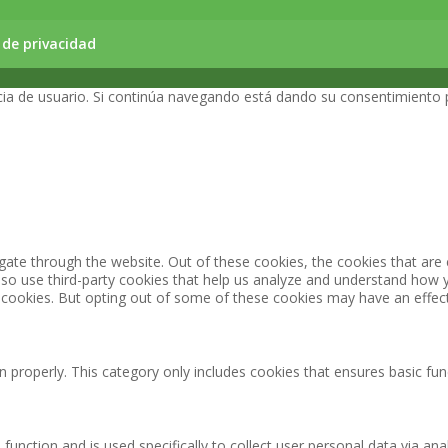
a de privacidad
encia de usuario. Si continúa navegando está dando su consentimiento
gate through the website. Out of these cookies, the cookies that are
 also use third-party cookies that help us analyze and understand how 
e cookies. But opting out of some of these cookies may have an effec
n properly. This category only includes cookies that ensures basic fun
 function and is used specifically to collect user personal data via 